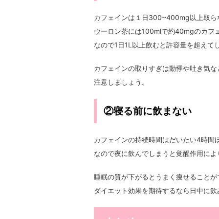
カフェインは１日300~400mg以上取
ウーロン茶には100mlで約40mgのカ
なので1日1L以上飲むと許容量を超えて
カフェインの取りすぎは動悸や吐き気な
注意しましょう。
②寝る前に飲まない
カフェインの持続時間はだいたい4時間
なので夜に飲んでしまうと覚醒作用によ
睡眠の質が下がるとうまく痩せることが
ダイエット効果を期待するなら日中に飲