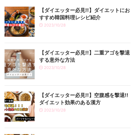
子やキムチの
です。 今回は、特に女性にオススメ
に伝わる「
では、ダイエ
したい「うがい」の驚きの効果や、簡
あるんです
【ダイエッター必見!!】ダイエットにお
める韓国料理
単にできる二重アゴ撃退ストレッチに
的な空腹感
すすめ韓国料理レシピ紹介
美味しくて、
ついてご紹介します。日常生活の中で
に漢方がダ
2023/10/28
ダイエットを
気軽に取り入れられる方法ばかり。二
しく解説し
進めましょ
重アゴを撃退し、すっきりとしたフェ
のために是
 ...
イスラインを手に入れましょう ...
さい！ 空腹に
【ダイエッター必見!!】二重アゴを撃退
する意外な方法
2023/10/28
【ダイエッター必見!!】空腹感を撃退!!
ダイエット効果のある漢方
2023/10/28