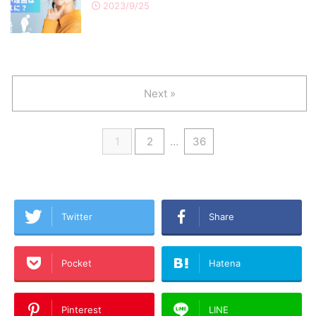
2023/9/25
Next »
1
2
…
36
Twitter
Share
Pocket
Hatena
Pinterest
LINE