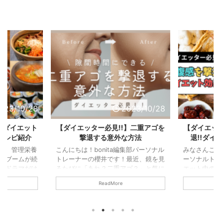
023/10/28
2023/10/28
】ダイエット
【ダイエッター必見!!】二重アゴを
【ダイエッ
レシピ紹介
撃退する意外な方法
退!!ダ
集部、管理栄養
こんにちは！bonita編集部パーソナル
みなさんこんに
国ブームが続
トレーナーの櫻井です！最近、鏡を見
ーソナルト
Pやドラマだけ
るたびに「あれ？二重アゴ？」と気に
エット中の
大人気。で
なる方、増えていませんか？実は、二
感」。しか
ReadMore
は「韓国料理
重アゴの原因は単に体重の増加だけで
は実は2種類
？」と気にな
はありません。そして、驚くかもしれ
うか？特に
理にはダイエ
ませんが、その解消法には日常のちょ
な空腹感は
ーもたくさん
っとした習慣が大きく関わっているん
となります