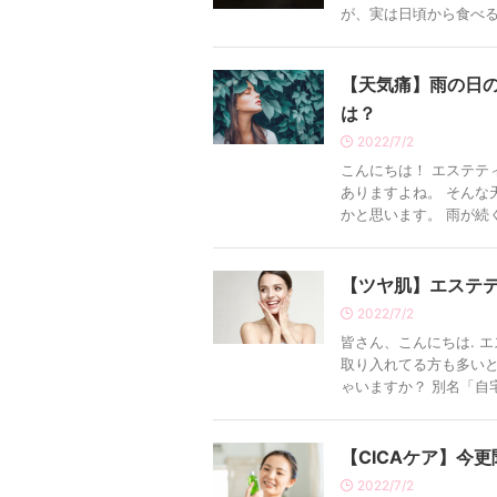
が、実は日頃から食べるべ
【天気痛】雨の日
は？
2022/7/2
こんにちは！ エステテ
ありますよね。 そんな
かと思います。 雨が続く
【ツヤ肌】エステ
2022/7/2
皆さん、こんにちは. 
取り入れてる方も多い
ゃいますか？ 別名「自宅
【CICAケア】今
2022/7/2