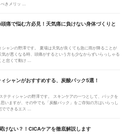
きメリッ ...
の頭痛で悩む方必見！天気痛に負けない身体づくりと
ィシャンの野澤です。 夏場は天気が良くても急に雨が降ることが
天気が悪くなる時、頭痛がするという方も少なからずいらっしゃる
と怠くて動け ...
ティシャンがおすすめする、炭酸パック5選！
エステティシャンの野澤です。 スキンケアの一つとして、パックを
と思いますが、その中でも「炭酸パック」をご存知の方はいらっし
でできるエス ...
更聞けない？！CICAケアを徹底解説します