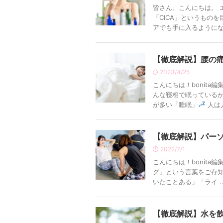
皆さん、こんにちは。 
「CICA」というもの
アでも手に入るようになり
【徹底解説】腰の
2023/4/25
こんにちは！bonita
んな寝相で眠っている
が多い「睡眠」
人は人
【徹底解説】パー
2022/7/1
こんにちは！bonit
グ」という言葉をご存知
いたことある」「ライ ..
【徹底解説】水を飲