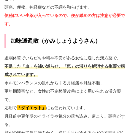
頭痛、便秘、神経症などの不調を和らげます。
便秘にいい生薬が入っているので、便が緩めの方は注意が必要で
す。
加味逍遥散（かみしょうようさん）
虚弱体質でいらだちや精神不安がある女性に適した漢方薬で、
不足した「血」を補い巡らせ、「気」の滞りを解消する生薬で構
成されています。
ホルモンバランスの乱れからくる月経痛や月経不順、
更年期障害など、女性の不定愁訴改善によく用いられる漢方薬
で、
応用で
「ダイエット」
にも使われています。
月経前や更年期のイライラや気分の落ち込み、肩こり、頭痛がす
る、
顔がのぼせて急に汗をかく、逆に手足は冷えるなどの不調を和ら