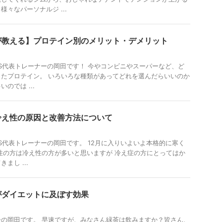
々なパーソナルジ ...
が教える】プロテイン別のメリット・デメリット
TAS代表トレーナーの岡田です！ 今やコンビニやスーパーなど、ど
たプロテイン。 いろいろな種類があってどれを選んだらいいのか
のでは ...
冷え性の原因と改善方法について
IAS代表トレーナーの岡田です。 12月に入りいよいよ本格的に寒く
性の方は冷え性の方が多いと思いますが 冷え症の方にとってはか
まし ...
がダイエットに及ぼす効果
の岡田です。 早速ですが、みなさん緑茶は飲みますか？皆さん、