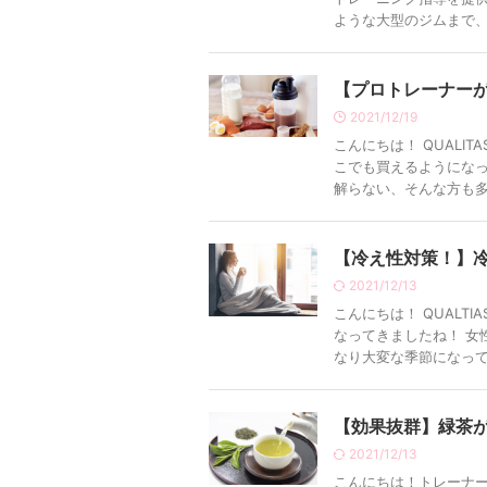
ような大型のジムまで、様
【プロトレーナー
2021/12/19
こんにちは！ QUALI
こでも買えるようになっ
解らない、そんな方も多い
【冷え性対策！】
2021/12/13
こんにちは！ QUALT
なってきましたね！ 女
なり大変な季節になってき
【効果抜群】緑茶
2021/12/13
こんにちは！トレーナー