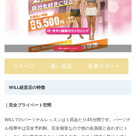
コスパ◎
通い放題
食事サポート
WILL経堂
店
の特徴
｜完全プライベート空間
WILLでのパーソナルレッスンは１回あたり45分間です。パーソナ
ル指導中は完全予約制、完全個室なので他の会員様と会わずにト