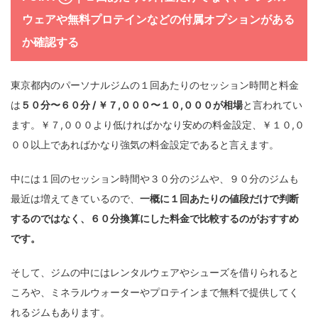
ウェアや無料プロテインなどの付属オプションがある
か確認する
東京都内のパーソナルジムの１回あたりのセッション時間と料金
は
５０分〜６０分 / ￥７,０００〜１０,０００が相場
と言われてい
ます。￥７,０００より低ければかなり安めの料金設定、￥１０,０
００以上であればかなり強気の料金設定であると言えます。
中には１回のセッション時間や３０分のジムや、９０分のジムも
最近は増えてきているので、
一概に１回あたりの値段だけで判断
するのではなく、６０分換算にした料金で比較するのがおすすめ
です。
そして、ジムの中にはレンタルウェアやシューズを借りられると
ころや、ミネラルウォーターやプロテインまで無料で提供してく
れるジムもあります。